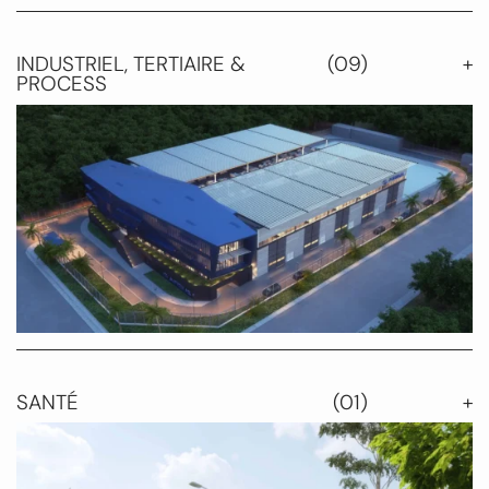
Résidence du Val
École maternelle et élémentaire
47 logements
INDUSTRIEL, TERTIAIRE &
(09)
Groupe scolaire de la Jeannotte
PROCESS
Résidence République
Groupe scolaire Georges Méliès
Résidence Edward Teller
Centre Équestre
Extension de l'école Buvat
Groupe scolaire Alexandre Dumas
Groupe scolaire Anatole France
Collège La Carrière
Ambassade d'Ouganda
Collège Albert Einstein
SANTÉ
(01)
Prep Room
Collège Gisèle Halimi
Extension de process et de facilités