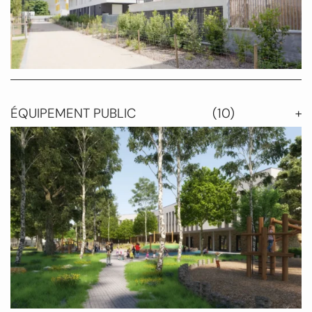
Guinette A
ÉQUIPEMENT PUBLIC
(10)
Quartier La Grégoirière
Résidence Sénior & Logements Sociaux
Résidence Agate
Quartier Maison Blanche I
Quartier Maison-Blanche II
70 logements
La Folie Biancourt