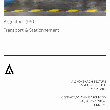
Ville
Argenteuil (95)
:
Type
Transport & Stationnement
:
ALCYONE ARCHITECTURE
15 RUE DE TURBIGO
75002 PARIS
CONTACT@ALCYONEARCHI.COM
+33 (0)9 75 73 96 43
LINKEDIN