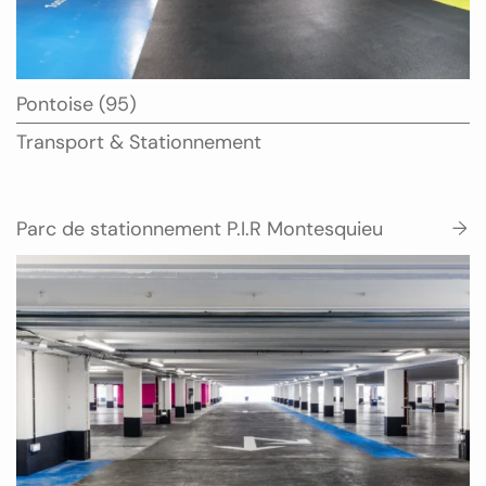
Ville
Pontoise (95)
:
Type
Transport & Stationnement
:
Parc de stationnement P.I.R Montesquieu