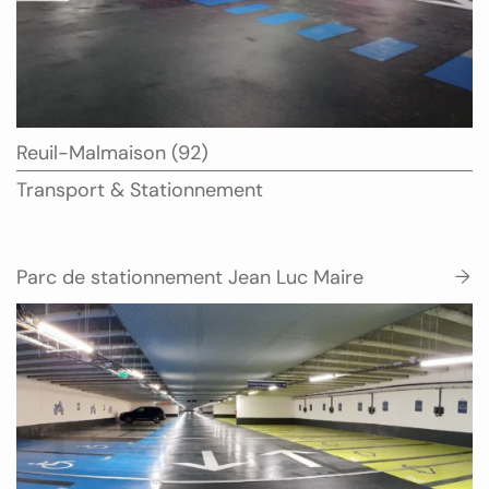
Ville
Reuil-Malmaison (92)
:
Type
Transport & Stationnement
:
Parc de stationnement Jean Luc Maire